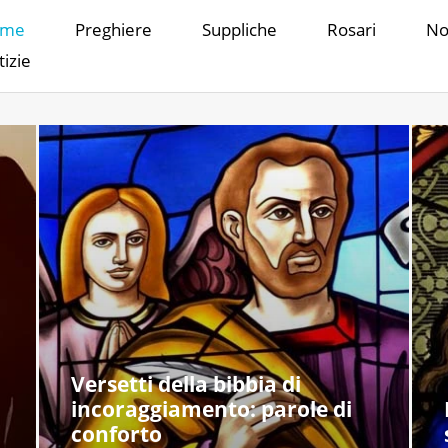
ome
Preghiere
Suppliche
Rosari
No
izie
Versetti della bibbia di
incoraggiamento: parole di
conforto