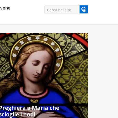
vene
Preghiera a Maria che
scioglie i nodi