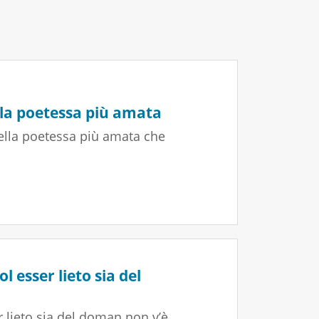
lla poetessa più amata
della poetessa più amata che
l esser lieto sia del
r lieto sia del doman non v’è