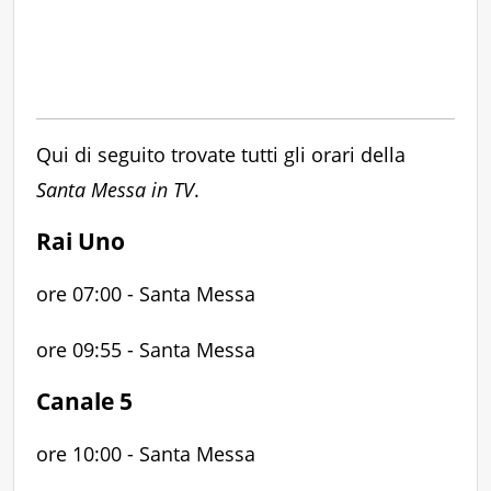
Qui di seguito trovate tutti gli orari della
Santa Messa in TV
.
Rai Uno
ore
07:00
-
Santa Messa
ore
09:55
-
Santa Messa
Canale 5
ore
10:00
-
Santa Messa