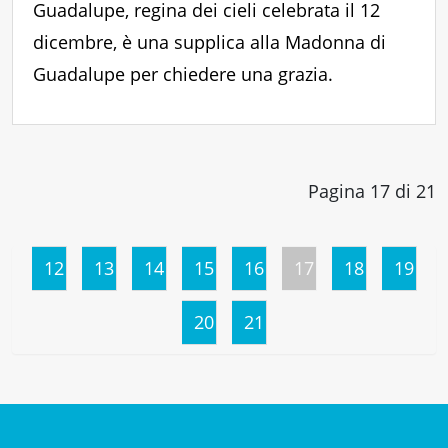
Guadalupe, regina dei cieli celebrata il 12
dicembre, è una supplica alla Madonna di
Guadalupe per chiedere una grazia.
Pagina 17 di 21
12
13
14
15
16
17
18
19
20
21