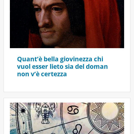
Quant’è bella giovinezza chi
vuol esser lieto sia del doman
non v’è certezza