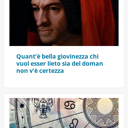
Quant’è bella giovinezza chi
vuol esser lieto sia del doman
non v’è certezza