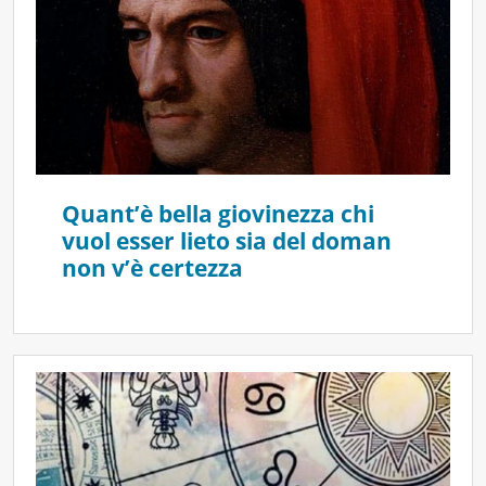
Quant’è bella giovinezza chi
vuol esser lieto sia del doman
non v’è certezza