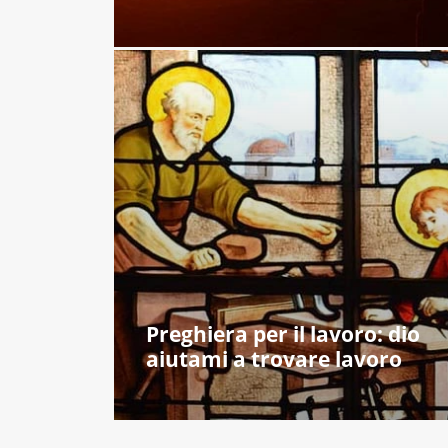
Preghiera per il lavoro: dio
aiutami a trovare lavoro