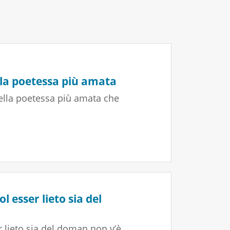
lla poetessa più amata
della poetessa più amata che
l esser lieto sia del
r lieto sia del doman non v’è