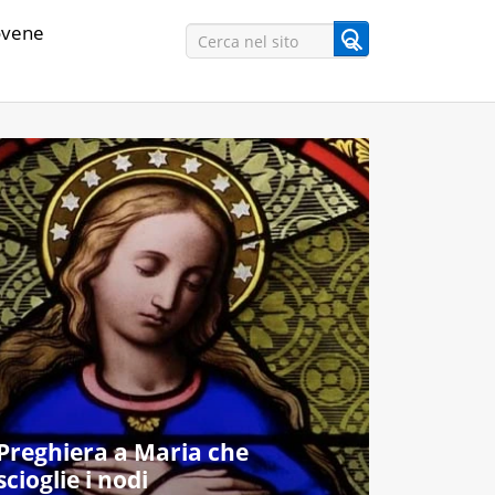
vene
Preghiera a Maria che
scioglie i nodi