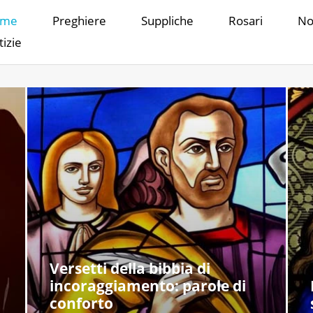
ome
Preghiere
Suppliche
Rosari
No
izie
Versetti della bibbia di
incoraggiamento: parole di
conforto