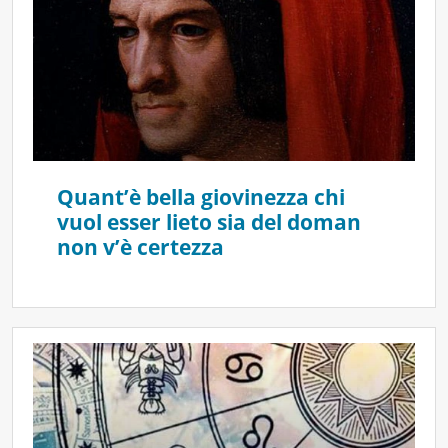
Quant’è bella giovinezza chi
vuol esser lieto sia del doman
non v’è certezza